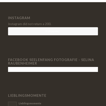
INSTAGRAM
Instagram did not return a 200.
Follow Me!
FACEBOOK SEELENFANG FOTOGRAFIE - SELINA
RAUBENHEIMER
LIEBLINGSMOMENTE
Lieblingsmomente